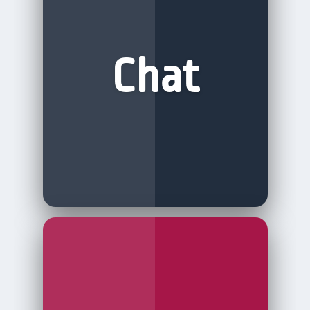
Kommunikation in Echtzeit. Ratsuchende
können ihre Anliegen schnell und
unkompliziert schildern und sofortige
Chat
Antworten der Berater*innen erhalten.
Unser
Terminmodul
ist inklusiv.
Mit der
Ende-zu-Ende Verschlüsselten
Videoberatung verbinden Sie den
persönlichen Kontakt eines Gesprächs mit
der Flexibilität der digitalen Welt.