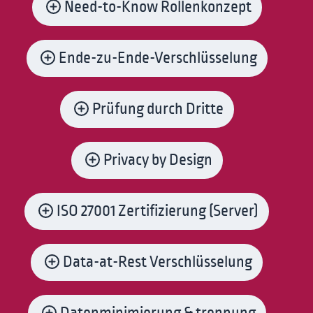
Need-to-Know Rollenkonzept
Ende-zu-Ende-Verschlüsselung
Prüfung durch Dritte
Privacy by Design
ISO 27001 Zertifizierung (Server)
Data-at-Rest Verschlüsselung