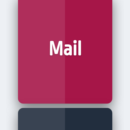
Durch das
Public/Private-Key
Verschlüsselungsverfahren
geschützt ist
ihre Mailberatung besonders sicher. Mit
diesem Modul bauen Sie eine nachhaltige
Begleitung auf – zeitlich flexibel und
Mail
unabhängig von Ort oder Terminplänen.
Der
Ende-zu-Ende verschlüsselte
Chat
bietet eine schnelle, direkte