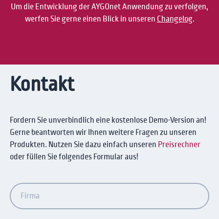
Um die Entwicklung der AYGOnet Anwendung zu verfolgen,
werfen Sie gerne einen Blick in unseren
Changelog
.
Kontakt
Fordern Sie unverbindlich eine kostenlose Demo-Version an!
Gerne beantworten wir Ihnen weitere Fragen zu unseren
Produkten. Nutzen Sie dazu einfach unseren
Preisrechner
oder füllen Sie folgendes Formular aus!
Firma
Name
E-
Telefon
Ihre
Wie
Mit
Mail
Nachricht
wurden
dem
*
*
Sie
Absenden