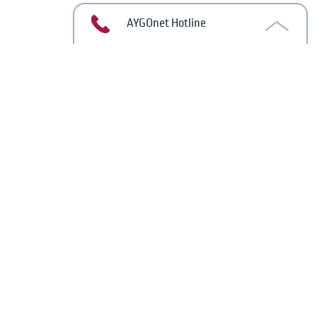
AYGOnet Hotline
AYGOnet, ist eine webbasierte Software (SaaS) zur Online-
Beratung. Seit 2000 ermöglicht unser Team Beratenden
länder- und branchenübergreifend sichere und anonyme
Beratung mit einer stetig weiterentwickelten Anwendung.