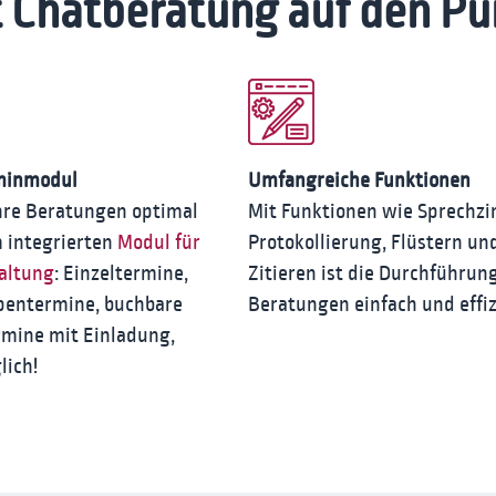
 Chatberatung auf den Pu
rminmodul
Umfangreiche Funktionen
Ihre Beratungen optimal
Mit Funktionen wie Sprechz
 integrierten
Modul für
Protokollierung, Flüstern un
altung
: Einzeltermine,
Zitieren ist die Durchführung
pentermine, buchbare
Beratungen einfach und effiz
rmine mit Einladung,
lich!