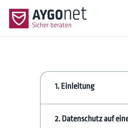
1. Einleitung
Die folgenden Datenschutzerklä
2. Datenschutz auf ein
AYGOnet Demo und Schulungsbera
welche mit variablen Modul Opti